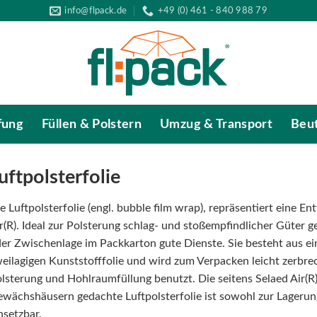
info@flpack.de
+49 (0) 461 - 840 988 79
fung
Füllen & Polstern
Umzug & Transport
Beut
uftpolsterfolie
e Luftpolsterfolie (engl. bubble film wrap), repräsentiert eine
r(R). Ideal zur Polsterung schlag- und stoßempfindlicher Güter gee
er Zwischenlage im Packkarton gute Dienste. Sie besteht aus e
eilagigen Kunststofffolie und wird zum Verpacken leicht zerbre
lsterung und Hohlraumfüllung benutzt. Die seitens Selaed Air(R)
wächshäusern gedachte Luftpolsterfolie ist sowohl zur Lageru
nsetzbar.