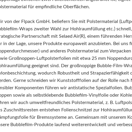
lstermaterial für empfindliche Oberflächen.
r von der Flpack GmbH. beliefern Sie mit Polstermaterial (Luftp
bblefilm-Wraps zweiter Wahl zur Hohlraumfüllung etc.) schnell,
rategische Partnerschaft mit Selaed Air(R), einem führenden Her
r in der Lage, unsere Produkte europaweit anzubieten. Bei uns f
ppendurchmesser) und anderes Polstermaterial zum Verpacken 
wie Großnoppen-Luftpolsterfolien mit etwa 25 mm Noppendurchm
hlraumfüllung geeignet sind. Der großnoppige Bubble-Film-Wrap
lonbeschichtung, wodurch Robustheit und Strapazierfähigkeit d
rden. Gerne schneiden wir Kunststofffolien auf der Rolle nach 
nsibler Komponenten führen wir antistatische Spezialfolien. Bu
ppen sowie als selbstklebende Bubblefilm-Vinylfolie oder Kohle
hren wir auch umweltfreundliches Polstermaterial, z. B. Luftpol
s Zuschnittsresten entstehen Folienschnitzel zur Hohlraumfüllun
mpfungsfolie für Bremssysteme an. Gemeinsam mit unserem Koo
sere Bubblefilm-Produkte laufend weiterentwickelt und verbess