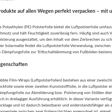
rodukte auf allen Wegen perfekt verpacken – mit un
s Polyethylen (PE)-Polsterfolie bietet die Luftpolsterfolie umf
hmutz und hält Feuchtigkeit zuverlässig fern. Häufig sind auch 
lsterung ausgestattet, um den Inhalt vor dem Zerbrechen zu 
er Solarmatte findet die Luftpolsterfolie Verwendung, zwischen 
s Dämpfungsfolie zur Trittschalldämmung von Fußböden bestens
igenschaften
bble Film-Wraps (Luftpolsterfolien) bestehen aus einer zweischic
ckfolie sowie einer zweiten Kunststofffolie, in die Luftpolster ei
mpfungsfolie zur Abmilderung bzw. Polsterung von Stößen dienen
ch in dreilagiger Ausführung erhältlich. In dieser Variante verfüg
cklage und ist dadurch belastbarer und widerstandsfähiger als 
ppenlage zwischen zwei Folienschichten angeordnet ist, eignet s