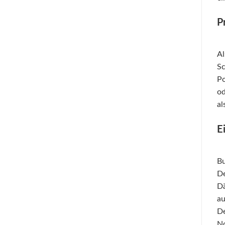
P
Al
Sc
Po
od
al
E
Bu
De
Dä
au
De
No