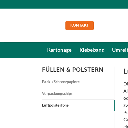
Skip
to
content
KONTAKT
Kartonage
Klebeband
Umrei
FÜLLEN & POLSTERN
L
Pack-/Schrenzpapiere
Di
Ai
Verpackungschips
od
zw
Luftpolsterfolie
Po
Ge
ei