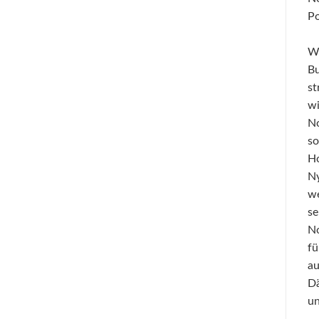
Po
Wi
Bu
st
wi
No
so
Ho
Ny
we
se
No
fü
au
Dä
un