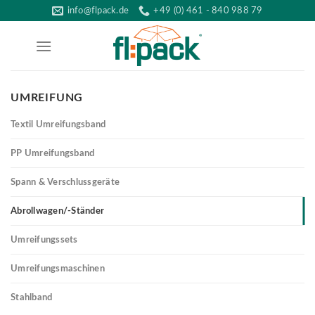
Skip
info@flpack.de
+49 (0) 461 - 840 988 79
to
content
UMREIFUNG
Textil Umreifungsband
PP Umreifungsband
Spann & Verschlussgeräte
Abrollwagen/-Ständer
Umreifungssets
Umreifungsmaschinen
Stahlband